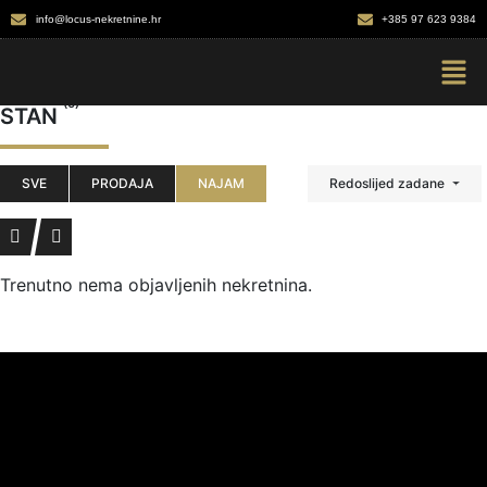
info@locus-nekretnine.hr
+385 97 623 9384
(0)
STAN
SVE
PRODAJA
NAJAM
Redoslijed zadane
Trenutno nema objavljenih nekretnina.