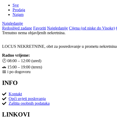
Sve
Prodaja
Najam
Najgledanije
Redoslijed zadane
Favoriti
Najgledanije
Cijena (od niske do Visoke)
Trenutno nema objavljenih nekretnina.
LOCUS NEKRETNINE, obrt za posredovanje u prometu nekretnina
Radno vrijeme:
🕗 08:00 – 12:00 (ured)
🚗 15:00 – 19:00 (teren)
📅 i po dogovoru
INFO
Kontakt
Opći uvjeti poslovanja
Zaštita osobnih podataka
LINKOVI