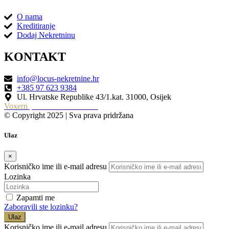
O nama
Kreditiranje
Dodaj Nekretninu
KONTAKT
info@locus-nekretnine.hr
+385 97 623 9384
Ul. Hrvatske Republike 43/1.kat. 31000, Osijek
Voxern
| Izrada Web Stranica
© Copyright 2025 | Sva prava pridržana
Ulaz
×
Korisničko ime ili e-mail adresu
Lozinka
Zapamti me
Zaboravili ste lozinku?
Ulaz
Korisničko ime ili e-mail adresu