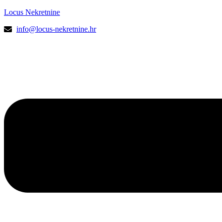
Locus Nekretnine
info@locus-nekretnine.hr
Menu