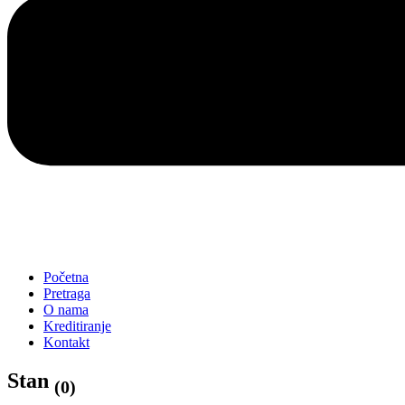
Početna
Pretraga
O nama
Kreditiranje
Kontakt
Stan
(0)