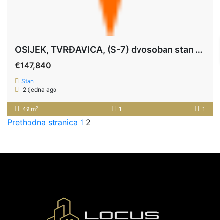
OSIJEK, TVRĐAVICA, (S-7) dvosoban stan na 1.katu, 49,28 m2+ PARKING
€147,840
Stan
2 tjedna ago
2
49 m
1
1
Prethodna stranica
1
2