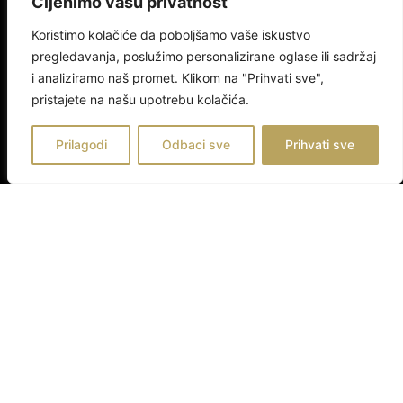
Cijenimo vašu privatnost
LINKOVI
Koristimo kolačiće da poboljšamo vaše iskustvo
pregledavanja, poslužimo personalizirane oglase ili sadržaj
O nama
i analiziramo naš promet. Klikom na "Prihvati sve",
Kreditiranje
pristajete na našu upotrebu kolačića.
Dodaj Nekretninu
Prilagodi
Odbaci sve
Prihvati sve
KONTAKT
info@locus-nekretnine.hr
+385 97 623 9384
Ul. Hrvatske Republike 43/1.kat. 31000, Osijek
Voxern
| Izrada Web Stranica