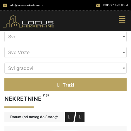
info@locus-nekretnine.hr
+385 97 623 9384
Traži
(13)
NEKRETNINE
Datum (od novog do Starog)