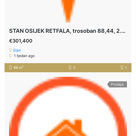
STAN OSIJEK RETFALA, trosoban 88,44, 2.kat
€301,400
Stan
1 tjedan ago
2
88 m
2
1
Prodaja