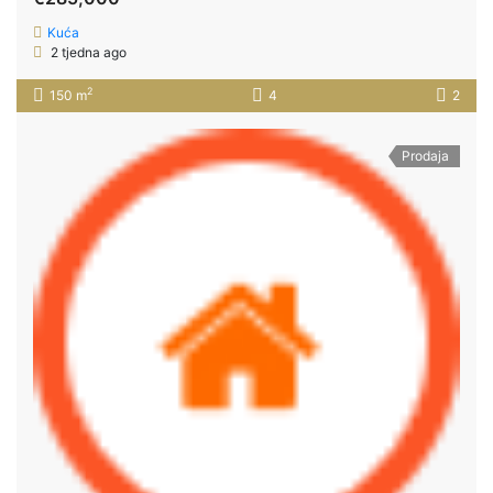
Kuća
2 tjedna ago
2
150 m
4
2
Prodaja