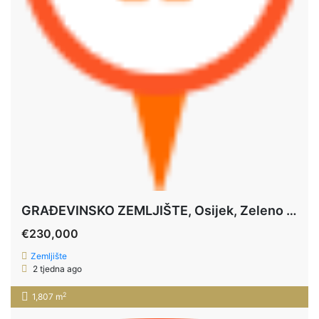
GRAĐEVINSKO ZEMLJIŠTE, Osijek, Zeleno Polje, 1.807m2, poslovna namjena
€230,000
Zemljište
2 tjedna ago
2
1,807 m