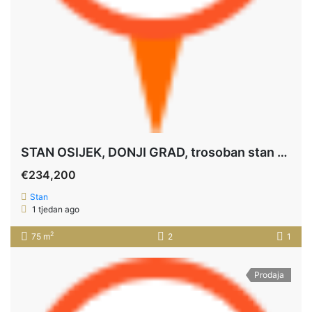
STAN OSIJEK, DONJI GRAD, trosoban stan u izgradnji 74,97 M2 **PRIZEMLJE+VRT 118 m2+PARKING
€234,200
Stan
1 tjedan ago
2
75 m
2
1
Prodaja