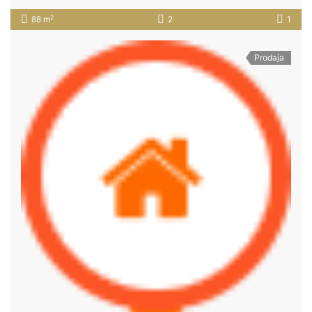
2
88 m
2
1
Prodaja