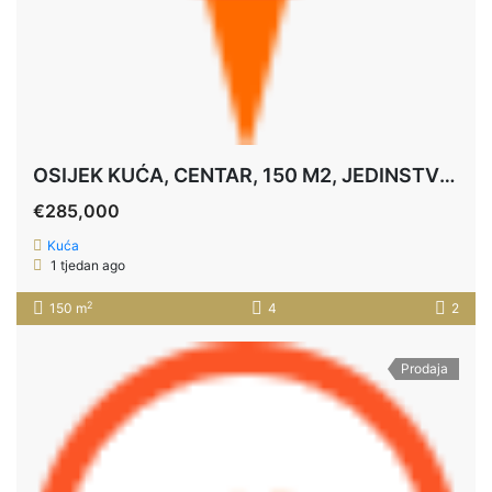
OSIJEK KUĆA, CENTAR, 150 M2, JEDINSTVENA PRILIKA
€285,000
Kuća
1 tjedan ago
2
150 m
4
2
Prodaja