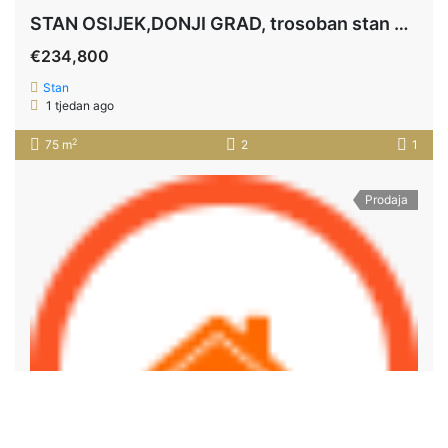
STAN OSIJEK,DONJI GRAD, trosoban stan u izgradnji 74,97 m2 ***PRIZEMLJE+VRT 120 m2+PARKING
€234,800
Stan
1 tjedan ago
2
75 m
2
1
Prodaja