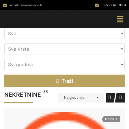
info@locus-nekretnine.hr
+385 97 623 9384
Traži
(27)
NEKRETNINE
Najgledanije
Prodaja