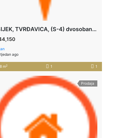
OSIJEK, TVRĐAVICA, (S-4) dvosoban stan u prizemlju 48,05 m2+PARKING
44,150
tan
 tjedan ago
2
8 m
1
1
Prodaja