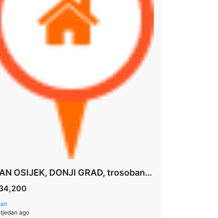
STAN OSIJEK, DONJI GRAD, trosoban stan u izgradnji 74,97 M2 **PRIZEMLJE+VRT 118 m2+PARKING
34,200
tan
 tjedan ago