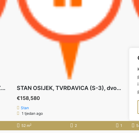
GRAĐEVINSKO ZEMLJIŠTE, Osijek, Zeleno Polje, 1.807m2, poslovna namjena
STAN OSIJEK, TVRĐAVICA (S-3), dvosoban stan 52,86 m2 ***PRIZEMLJE+LOĐA+PARKING
€158,580
€1
Stan
S
1 tjedan ago
1
2
52 m
2
1
5