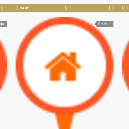
2
1
84 m
3
1
7
aja
Prodaja