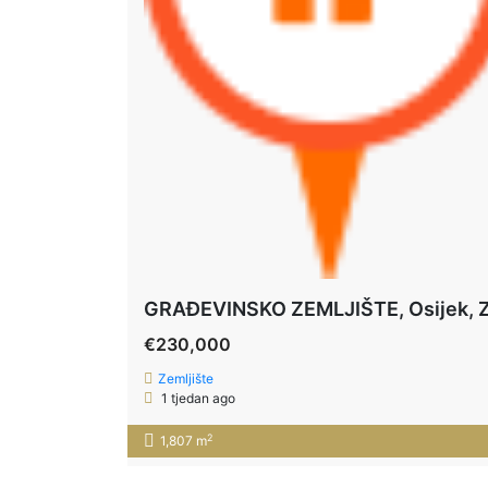
€230,000
Zemljište
1 tjedan ago
2
1,807 m