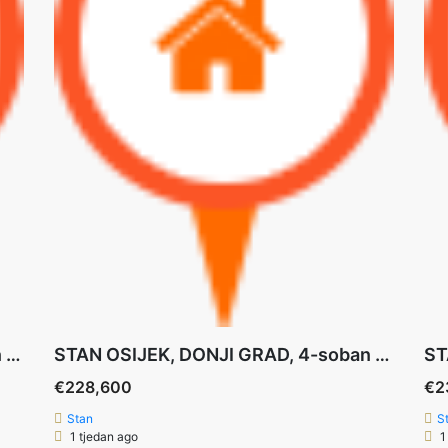
STAN OSIJEK,DONJI GRAD, trosoban stan u izgradnji 74,97 m2 ***PRIZEMLJE+VRT 120 m2+PARKING
STAN OSIJEK, DONJI GRAD, 4-soban stan u izgradnji 84,67m2 *** 2.KAT+PARKING
€228,600
€2
Stan
S
1 tjedan ago
1