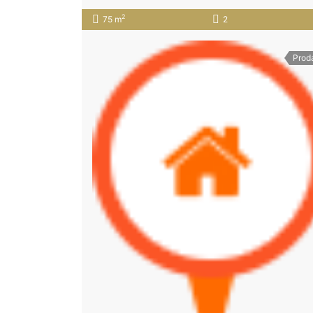
2
75 m
2
Prod