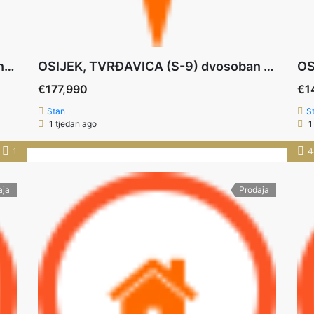
OSIJEK, TVRĐAVICA, (S-7) dvosoban stan na 1.katu, 49,28 m2+ PARKING
OSIJEK, TVRĐAVICA (S-9) dvosoban stan 2.kat 59,33 m2+PARKING
€177,990
€1
Stan
S
1 tjedan ago
1
1
4
aja
Prodaja