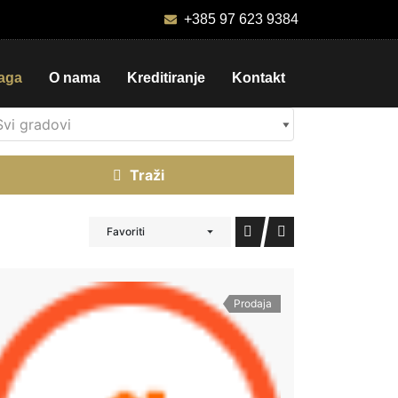
+385 97 623 9384
raga
O nama
Kreditiranje
Kontakt
Traži
Favoriti
Prodaja