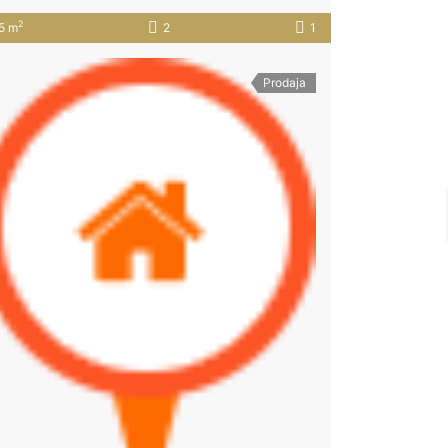
2
5 m
2
1
Prodaja