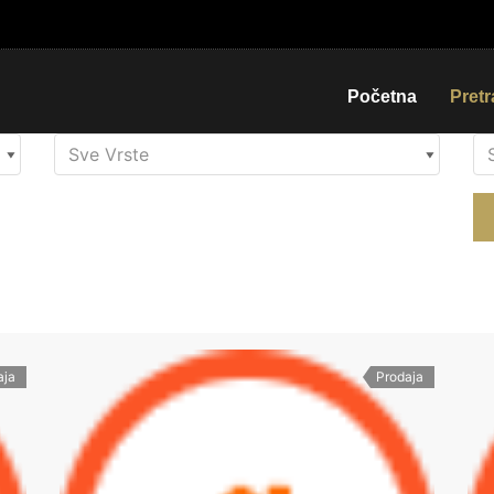
Početna
Pret
aja
Prodaja