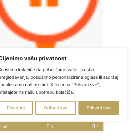
Cijenimo vašu privatnost
Koristimo kolačiće da poboljšamo vaše iskustvo
pregledavanja, poslužimo personalizirane oglase ili sadržaj
i analiziramo naš promet. Klikom na "Prihvati sve",
OSIJEK, RETFALA, dvosoban stan 44,69 m2+VRT+PARKING
pristajete na našu upotrebu kolačića.
71,500
Prilagodi
Odbaci sve
Prihvati sve
tan
 tjedan ago
2
4 m
1
1