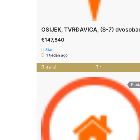
€147,840
Stan
1 tjedan ago
2
49 m
1
Prod