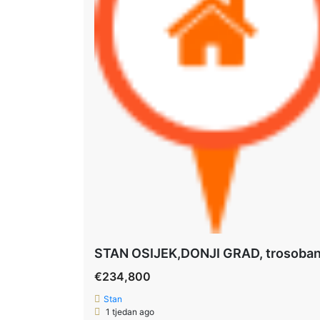
€234,800
Stan
1 tjedan ago