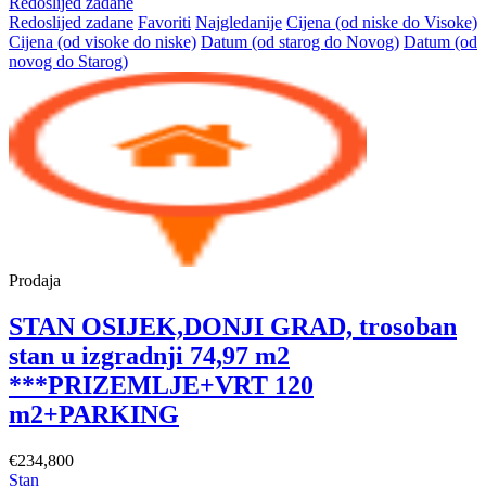
Redoslijed zadane
Redoslijed zadane
Favoriti
Najgledanije
Cijena (od niske do Visoke)
Cijena (od visoke do niske)
Datum (od starog do Novog)
Datum (od
novog do Starog)
Prodaja
STAN OSIJEK,DONJI GRAD, trosoban
stan u izgradnji 74,97 m2
***PRIZEMLJE+VRT 120
m2+PARKING
€234,800
Stan