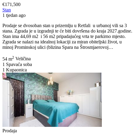
€171,500
Stan
1 tjedan ago
Prodaje se dvosoban stan u prizemlju u Retfali u urbanoj vili sa 3
stana. Zgrada je u izgradnji te će biti dovršena do kraja 2027.godine.
Stan ima 44,69 m2 i 56 m2 pripadajućeg vrta te parkirno mjesto.
Zgrada se nalazi na idealnoj lokaciji za miran obiteljski život, u
OSIJEK,
minoj Prominskoj ulici (blizina Spara na Štrosmjaerovoj…
RETFALA
2
dvosoban
54 m
Veličina
stan
1
Spavaća soba
44,69
1
Kupaonica
m2+VRT
Prodaja