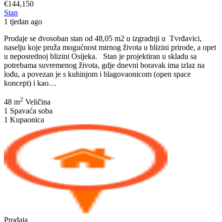
€144,150
Stan
1 tjedan ago
Prodaje se dvosoban stan od 48,05 m2 u izgradnji u Tvrđavici,
naselju koje pruža mogućnost mirnog života u blizini prirode, a opet
u neposrednoj blizini Osijeka. Stan je projektiran u skladu sa
potrebama suvremenog života, gdje dnevni boravak ima izlaz na
lođu, a povezan je s kuhinjom i blagovaonicom (open space
OSIJEK,
koncept) i kao…
TVRĐAVICA,
2
(S-
48 m
Veličina
4)
1
Spavaća soba
dvosoban
1
Kupaonica
stan
u
prizemlju
48,05
m2+PARKING
Prodaja