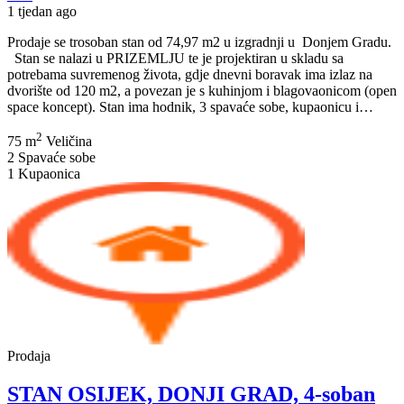
1 tjedan ago
Prodaje se trosoban stan od 74,97 m2 u izgradnji u Donjem Gradu.
Stan se nalazi u PRIZEMLJU te je projektiran u skladu sa
potrebama suvremenog života, gdje dnevni boravak ima izlaz na
dvorište od 120 m2, a povezan je s kuhinjom i blagovaonicom (open
ST
space koncept). Stan ima hodnik, 3 spavaće sobe, kupaonicu i…
OSI
2
GRA
75 m
Veličina
tros
2
Spavaće sobe
stan
1
Kupaonica
u
izgra
74,9
m2
***
120
m2+
Prodaja
STAN OSIJEK, DONJI GRAD, 4-soban