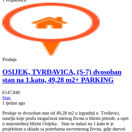
stan
u
izgradnji
74,97
M2
**PRIZEMLJE+VRT
118
m2+PARKING
Prodaja
OSIJEK, TVRĐAVICA, (S-7) dvosoban
stan na 1.katu, 49,28 m2+ PARKING
€147,840
Stan
1 tjedan ago
Prodaje se dvosoban stan od 49,28 m2 u izgradnji u Tvrđavici,
naselju koje pruža mogućnost mirnog života u blizini prirode, a opet
u neposrednoj blizini Osijeka. Stan se nalazi na 1.katu te je
projektiran u skladu sa potrebama suvremenog života, gdje dnevni