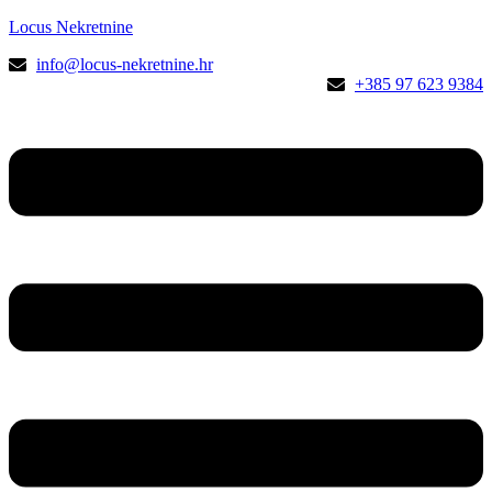
Locus Nekretnine
info@locus-nekretnine.hr
+385 97 623 9384
Menu