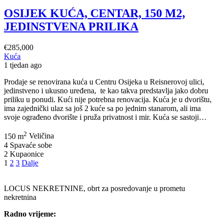
OSIJEK KUĆA, CENTAR, 150 M2,
JEDINSTVENA PRILIKA
€285,000
Kuća
1 tjedan ago
Prodaje se renovirana kuća u Centru Osijeka u Reisnerovoj ulici,
jedinstveno i ukusno uređena, te kao takva predstavlja jako dobru
priliku u ponudi. Kući nije potrebna renovacija. Kuća je u dvorištu,
ima zajednički ulaz sa još 2 kuće sa po jednim stanarom, ali ima
OS
svoje ograđeno dvorište i pruža privatnost i mir. Kuća se sastoji…
KU
2
CE
150 m
Veličina
150
4
Spavaće sobe
M2
2
Kupaonice
JE
1
2
3
Dalje
PR
LOCUS NEKRETNINE, obrt za posredovanje u prometu
nekretnina
Radno vrijeme: