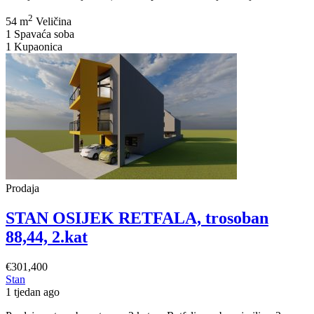
RETFALA
2
dvosoban
54 m
Veličina
stan
1
Spavaća soba
44,69
1
Kupaonica
m2+VRT
Prodaja
STAN OSIJEK RETFALA, trosoban
88,44, 2.kat
€301,400
Stan
1 tjedan ago