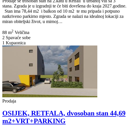
Prodaje se trosoban stan na 2.katu u Retfali u urbanoj vili sa 3
stana. Zgrada je u izgradnji te će biti dovršena do kraja 2027.godine.
Stan ima 78,44 m2 i balkon od 10 m2 te mu pripada i potpuno
natkriveno parkirno mjesto. Zgrada se nalazi na idealnoj lokaciji za
STAN
miran obiteljski život, u mirnoj…
OSIJEK
2
RETFALA,
88 m
Veličina
trosoban
2
Spavaće sobe
88,44,
1
Kupaonica
2.kat
Prodaja
OSIJEK, RETFALA, dvosoban stan 44,69
m2+VRT+PARKING