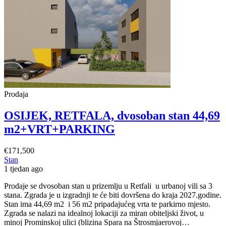
stan
52,86
m2
***PRIZEMLJE+LOĐA+PARKING
Prodaja
OSIJEK, RETFALA, dvosoban stan 44,69
m2+VRT+PARKING
€171,500
Stan
1 tjedan ago
Prodaje se dvosoban stan u prizemlju u Retfali u urbanoj vili sa 3
stana. Zgrada je u izgradnji te će biti dovršena do kraja 2027.godine.
Stan ima 44,69 m2 i 56 m2 pripadajućeg vrta te parkirno mjesto.
Zgrada se nalazi na idealnoj lokaciji za miran obiteljski život, u
OSIJEK,
minoj Prominskoj ulici (blizina Spara na Štrosmjaerovoj…