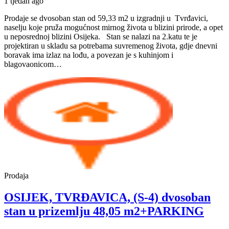
1 tjedan ago
Prodaje se dvosoban stan od 59,33 m2 u izgradnji u Tvrđavici,
naselju koje pruža mogućnost mirnog života u blizini prirode, a opet
u neposrednoj blizini Osijeka. Stan se nalazi na 2.katu te je
projektiran u skladu sa potrebama suvremenog života, gdje dnevni
boravak ima izlaz na lođu, a povezan je s kuhinjom i
OSIJEK,
blagovaonicom…
TVRĐAVICA
(S-
9)
dvosoban
stan
2.kat
59,33
m2+PARKING
Prodaja
OSIJEK, TVRĐAVICA, (S-4) dvosoban
stan u prizemlju 48,05 m2+PARKING