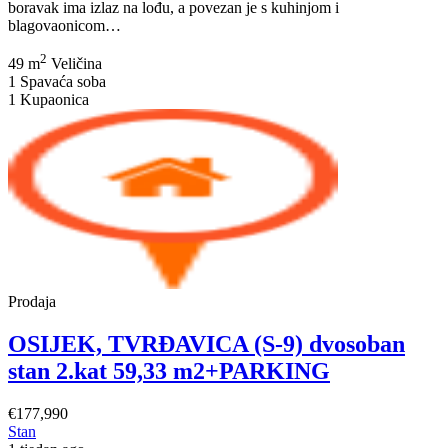
boravak ima izlaz na lođu, a povezan je s kuhinjom i
OSIJEK,
blagovaonicom…
TVRĐAVICA,
2
(S-
49 m
Veličina
7)
1
Spavaća soba
dvosoban
1
Kupaonica
stan
na
1.katu,
49,28
m2+
PARKING
Prodaja
OSIJEK, TVRĐAVICA (S-9) dvosoban
stan 2.kat 59,33 m2+PARKING
€177,990
Stan