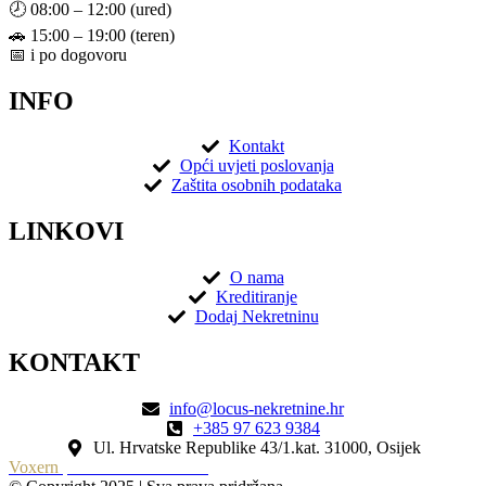
🕗 08:00 – 12:00 (ured)
🚗 15:00 – 19:00 (teren)
📅 i po dogovoru
INFO
Kontakt
Opći uvjeti poslovanja
Zaštita osobnih podataka
LINKOVI
O nama
Kreditiranje
Dodaj Nekretninu
KONTAKT
info@locus-nekretnine.hr
+385 97 623 9384
Ul. Hrvatske Republike 43/1.kat. 31000, Osijek
Voxern
| Izrada Web Stranica