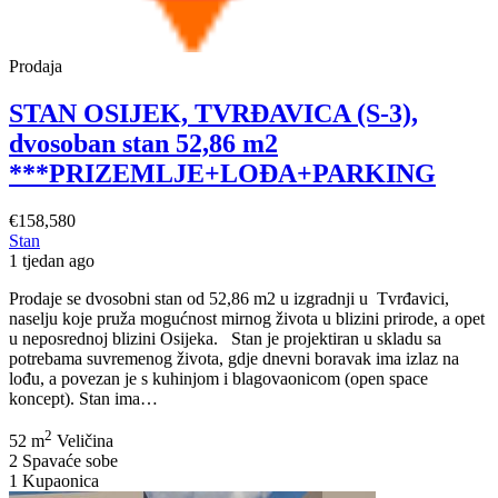
Prodaja
STAN OSIJEK, TVRĐAVICA (S-3),
dvosoban stan 52,86 m2
***PRIZEMLJE+LOĐA+PARKING
€158,580
Stan
1 tjedan ago
Prodaje se dvosobni stan od 52,86 m2 u izgradnji u Tvrđavici,
naselju koje pruža mogućnost mirnog života u blizini prirode, a opet
u neposrednoj blizini Osijeka. Stan je projektiran u skladu sa
potrebama suvremenog života, gdje dnevni boravak ima izlaz na
lođu, a povezan je s kuhinjom i blagovaonicom (open space
STAN
koncept). Stan ima…
OSIJEK,
2
TVRĐAVICA
52 m
Veličina
(S-
2
Spavaće sobe
3),
1
Kupaonica
dvosoban