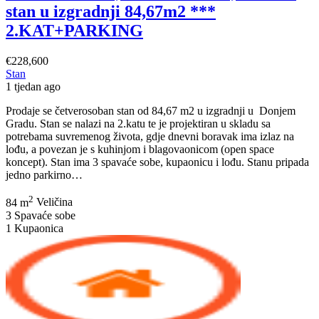
stan u izgradnji 84,67m2 ***
2.KAT+PARKING
€228,600
Stan
1 tjedan ago
Prodaje se četverosoban stan od 84,67 m2 u izgradnji u Donjem
Gradu. Stan se nalazi na 2.katu te je projektiran u skladu sa
potrebama suvremenog života, gdje dnevni boravak ima izlaz na
lođu, a povezan je s kuhinjom i blagovaonicom (open space
koncept). Stan ima 3 spavaće sobe, kupaonicu i lođu. Stanu pripada
STAN
jedno parkirno…
OSIJEK,
2
DONJI
84 m
Veličina
GRAD,
3
Spavaće sobe
4-
1
Kupaonica
soban
stan
u
izgradnji
84,67m2
***
2.KAT+PARKING