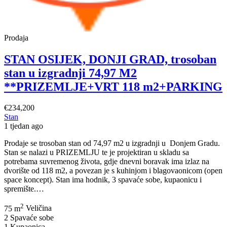
Prodaja
STAN OSIJEK, DONJI GRAD, trosoban
stan u izgradnji 74,97 M2
**PRIZEMLJE+VRT 118 m2+PARKING
€234,200
Stan
1 tjedan ago
Prodaje se trosoban stan od 74,97 m2 u izgradnji u Donjem Gradu.
Stan se nalazi u PRIZEMLJU te je projektiran u skladu sa
potrebama suvremenog života, gdje dnevni boravak ima izlaz na
dvorište od 118 m2, a povezan je s kuhinjom i blagovaonicom (open
space koncept). Stan ima hodnik, 3 spavaće sobe, kupaonicu i
STAN
spremište.…
OSIJEK,
2
DONJI
75 m
Veličina
GRAD,
2
Spavaće sobe
trosoban
1
Kupaonica