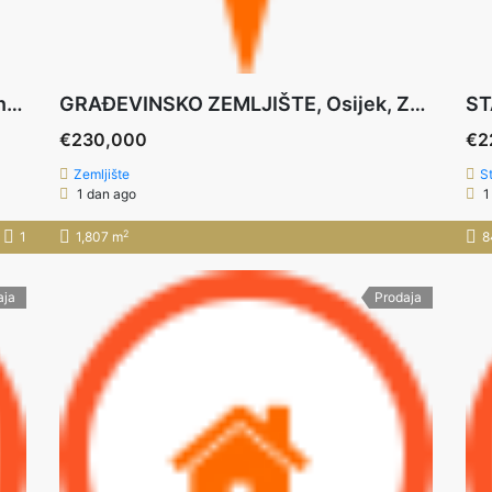
STAN OSIJEK, DONJI GRAD, trosoban stan u izgradnji 74,97 M2 **PRIZEMLJE+VRT 118 m2+PARKING
GRAĐEVINSKO ZEMLJIŠTE, Osijek, Zeleno Polje, 1.807m2, poslovna namjena
€230,000
€2
Zemljište
S
1 dan ago
1
2
1
1,807 m
8
aja
Prodaja