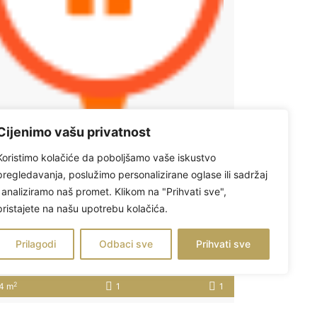
Cijenimo vašu privatnost
Koristimo kolačiće da poboljšamo vaše iskustvo
pregledavanja, poslužimo personalizirane oglase ili sadržaj
i analiziramo naš promet. Klikom na "Prihvati sve",
OSIJEK, RETFALA, dvosoban stan 44,69 m2+VRT+PARKING
pristajete na našu upotrebu kolačića.
71,500
Prilagodi
Odbaci sve
Prihvati sve
tan
 dan ago
2
4 m
1
1