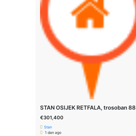
€301,400
Stan
1 dan ago