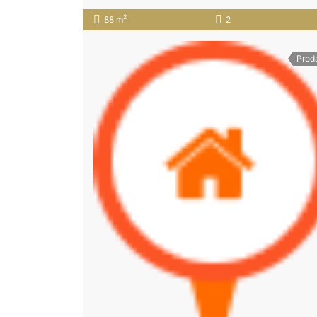
2
88 m
2
Prod