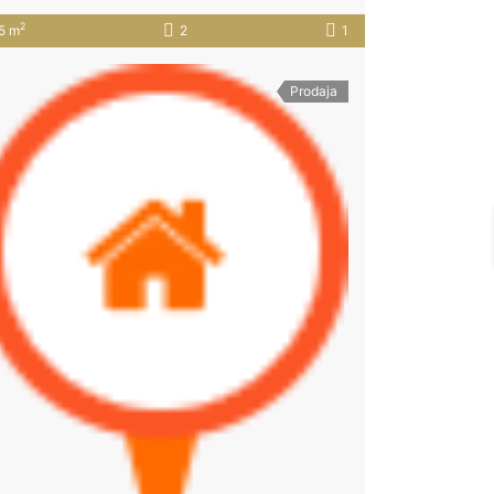
2
5 m
2
1
Prodaja