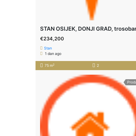
€234,200
Stan
1 dan ago
2
75 m
2
Prod