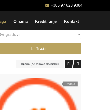
+385 97 623 9384
raga
O nama
Kreditiranje
Kontakt
Traži
Cijena (od visoke do niske)
Prodaja