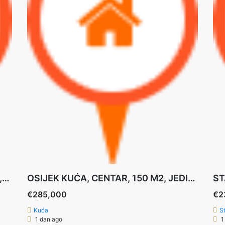
STAN OSIJEK RETFALA, trosoban 88,44, 2.kat
OSIJEK KUĆA, CENTAR, 150 M2, JEDINSTVENA PRILIKA
€285,000
€2
Kuća
S
1 dan ago
1