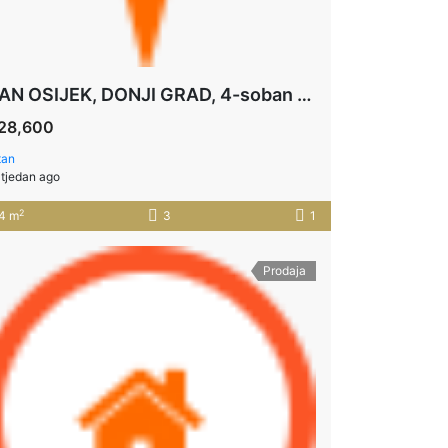
STAN OSIJEK, DONJI GRAD, 4-soban stan u izgradnji 84,67m2 *** 2.KAT+PARKING
28,600
tan
 tjedan ago
2
4 m
3
1
Prodaja