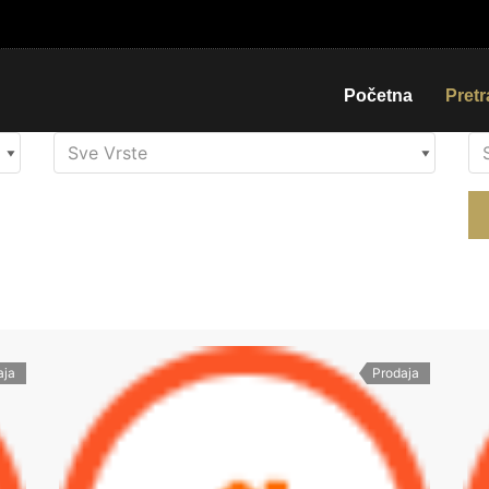
Početna
Pret
aja
Prodaja