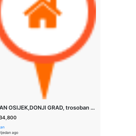
STAN OSIJEK,DONJI GRAD, trosoban stan u izgradnji 74,97 m2 ***PRIZEMLJE+VRT 120 m2+PARKING
34,800
tan
 tjedan ago