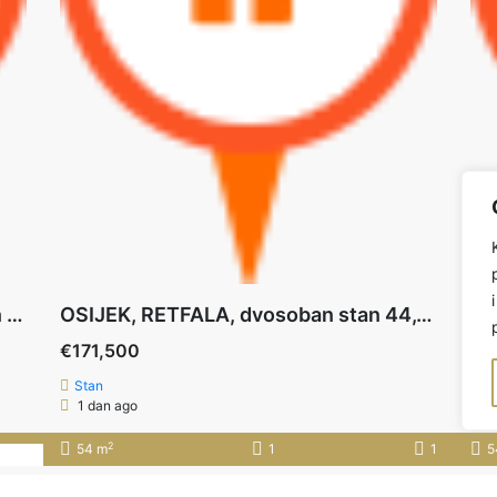
OSIJEK, TVRĐAVICA (S-9) dvosoban stan 2.kat 59,33 m2+PARKING
OSIJEK, RETFALA, dvosoban stan 44,69 m2+VRT+PARKING
€171,500
€1
Stan
S
1 dan ago
1
2
54 m
1
1
5