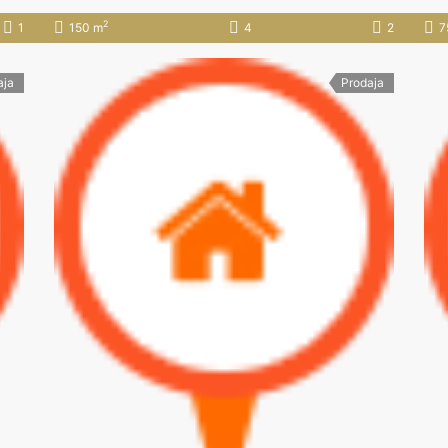
2
1
150 m
4
2
7
aja
Prodaja